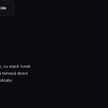
iile
, cu stack tunat
 tehnică direct
licativ.