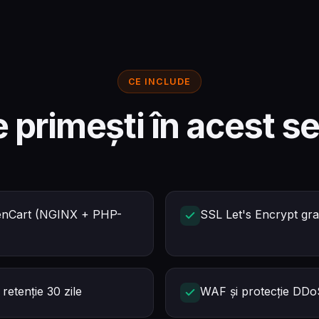
CE INCLUDE
e primești în acest se
penCart (NGINX + PHP-
SSL Let's Encrypt grat
 retenție 30 zile
WAF și protecție DDoS 