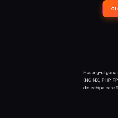
Ofe
Hosting-ul gener
(NGINX, PHP-FPM,
din echipa care îț