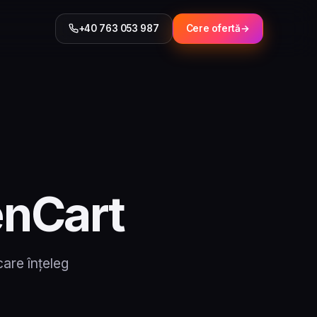
+40 763 053 987
Cere ofertă
enCart
are înțeleg