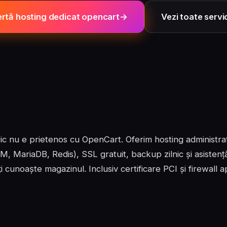
rtă hosting dedicat opencart
Vezi toate servic
ic nu e prietenos cu OpenCart. Oferim hosting administrat
 MariaDB, Redis), SSL gratuit, backup zilnic și asistență
i cunoaște magazinul. Inclusiv certificare PCI și firewall ap